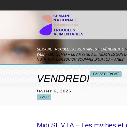
SEMAINE TROUBLES ALIMENTAIRES
>
ÉVÉNEMENTS
>
WEB
>
MIDI SEMTA – LES MYTHES ET RÉALITÉS SUR L
NUTRITION LORSQU’ON SOUFFRE D’UN TCA – ANEB
PASSED EVENT
VENDREDI
février 6, 2026
12:00
Midi SEMTA – Les mythes et réa