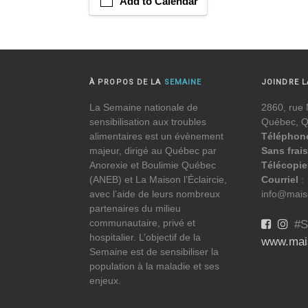
Add to Calendar
À PROPOS DE LA
SEMAINE
JOINDRE 
La Semaine nationale de
2860, rue 
sensibilisation aux troubles
Québec, 
alimentaires est un évènement
Téléphon
majeur, dirigé au Québec par
Sans frais
Anorexie et Boulimie Québec
Télécopie
(ANEB) et La Maison l’Éclaircie,
Courriel
:
avec l’aide de leurs nombreux
info@maiso
partenaires du milieu
communautaire, privé et
#S
hospitalier. L’objectif de la
www.mais
Semaine est de sensibiliser la
population à la maladie et ses
enjeux.