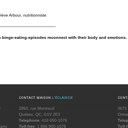
iève Arbour, nutritionniste.
——————————————
th binge-eating-episodes reconnect with their body and emotions.
CONTACT MAISON
L’ÉCLAIRCIE
CON
r
2860, rue Montreuil
3675 
Québec, QC, G1V 2E3
Orme
Telephone
: 418 650-1076
Tele
 many
Toll-free
: 1 866 900-1076
Toll-