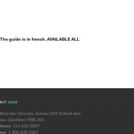
 The guide is in french. AVAILABLE ALL
TACT
ANEB
Boul des Sources, bureau 203 Dollard-des-
aux (Québec) H9B 2K4
phone
: 514 630-0907
free
: 1 800 630-0907