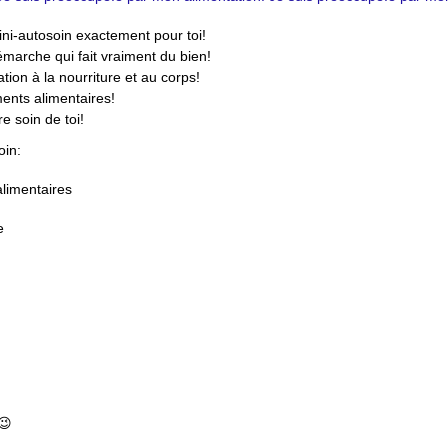
ini-autosoin exactement pour toi!
émarche qui fait vraiment du bien!
tion à la nourriture et au corps!
nts alimentaires!
 soin de toi!
oin:
alimentaires
e
😉