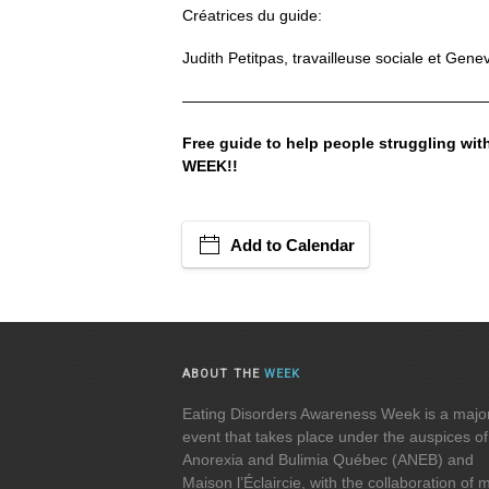
Créatrices du guide
:
Judith Petitpas, travailleuse sociale et Genev
————————————————————
Free guide to help people struggling wi
WEEK!!
Add to Calendar
ABOUT THE
WEEK
Eating Disorders Awareness Week is a majo
event that takes place under the auspices of
Anorexia and Bulimia Québec (ANEB) and
Maison l’Éclaircie, with the collaboration of