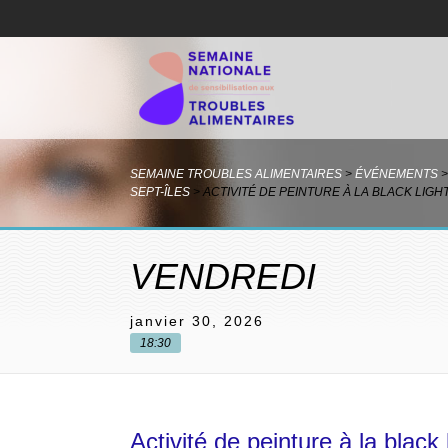
SEMAINE TROUBLES ALIMENTAIRES
>
ÉVÉNEMENTS
>
SEPT-ÎLES
>
ACTIVITÉ DE PEINTURE À LA BLACK LIGH
VENDREDI
janvier 30, 2026
18:30
Activité de peinture à la black 