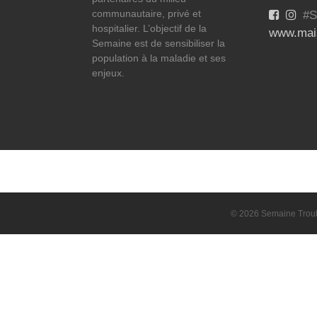
communautaire, privé et
#S
hospitalier. L’objectif de la
www.mais
Semaine est de sensibiliser la
population à la maladie et ses
enjeux.
© 2026 Semaine Troubl