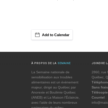
Add to Calendar
À PROPOS DE LA
SEMAINE
JOINDRE 
La Semaine nationale de
2860, rue 
sensibilisation aux troubles
Québec, 
alimentaires est un évènement
Téléphon
majeur, dirigé au Québec par
Sans frais
Anorexie et Boulimie Québec
Télécopie
(ANEB) et La Maison l’Éclaircie,
Courriel
:
avec l’aide de leurs nombreux
info@maiso
partenaires du milieu