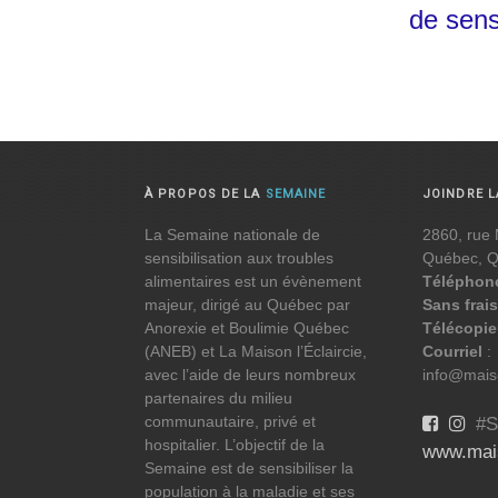
de sens
À PROPOS DE LA
SEMAINE
JOINDRE 
La Semaine nationale de
2860, rue 
sensibilisation aux troubles
Québec, 
alimentaires est un évènement
Téléphon
majeur, dirigé au Québec par
Sans frais
Anorexie et Boulimie Québec
Télécopie
(ANEB) et La Maison l’Éclaircie,
Courriel
:
avec l’aide de leurs nombreux
info@maiso
partenaires du milieu
communautaire, privé et
#S
hospitalier. L’objectif de la
www.mais
Semaine est de sensibiliser la
population à la maladie et ses