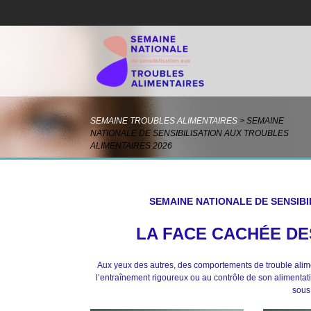
SEMAINE TROUBLES ALIMENTAIRES
>
SEMAINE
NATIONALE DE SENSIBILISATION AUX TROUBLES
ALIMENTAIRES 2026
SEMAINE NATIONALE DE SENSIBI
LA FACE CACHÉE DE
Aux yeux des autres, des comportements de trouble alim
l’entraînement rigoureux ou au contrôle de son alimentati
sous