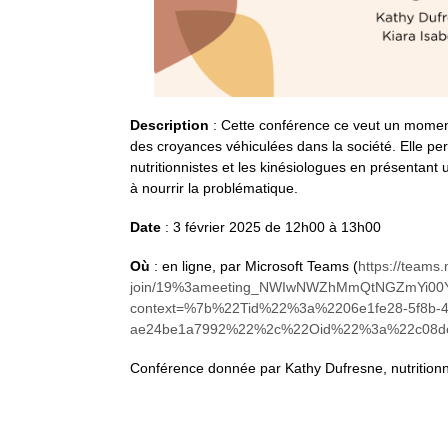
Description
: Cette conférence ce veut un momen
des croyances véhiculées dans la société. Elle perm
nutritionnistes et les kinésiologues en présentan
à nourrir la problématique.
Date
: 3 février 2025 de 12h00 à 13h00
Où
: en ligne, par Microsoft Teams (
https://teams
join/19%3ameeting_NWIwNWZhMmQtNGZmYi00
context=%7b%22Tid%22%3a%2206e1fe28-5f8b-4
ae24be1a7992%22%2c%22Oid%22%3a%22c08dc5
Conférence donnée par Kathy Dufresne, nutritionnis