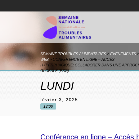
SEMAINE TROUBLES ALIMENTAIRES
>
ÉVÉNEMENTS
>
WEB
>
CONFÉRENCE EN LIGNE – ACCÈS
HYPERPHAGIQUE: COLLABORER DANS UNE APPROC
GLOBALE (PSG)
LUNDI
février 3, 2025
12:00
Conférence en ligne – Accès 