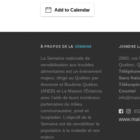
Add to Calendar
À PROPOS DE LA
SEMAINE
JOINDRE 
La Semaine nationale de
2860, rue 
sensibilisation aux troubles
Québec, 
alimentaires est un évènement
Téléphon
majeur, dirigé au Québec par
Sans frais
Anorexie et Boulimie Québec
Télécopie
(ANEB) et La Maison l’Éclaircie,
Courriel
:
avec l’aide de leurs nombreux
info@maiso
partenaires du milieu
communautaire, privé et
#S
hospitalier. L’objectif de la
www.mais
Semaine est de sensibiliser la
population à la maladie et ses
enjeux.