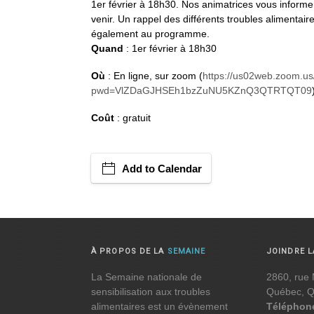
1er février à 18h30. Nos animatrices vous informero
venir. Un rappel des différents troubles alimentai
également au programme.
Quand
: 1er février à 18h30
Où
: En ligne, sur zoom (
https://us02web.zoom.u
pwd=VlZDaGJHSEh1bzZuNU5KZnQ3QTRTQT09
Coût
: gratuit
Add to Calendar
À PROPOS DE LA
SEMAINE
JOINDRE 
La Semaine nationale de
2860, rue 
sensibilisation aux troubles
Québec, 
alimentaires est un évènement
Téléphon