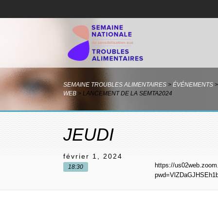
SEMAINE TROUBLES ALIMENTAIRES
>
ÉVÉNEMENTS
>
WEB
>
LANCEMENT DE LA SEMTA2024
JEUDI
février 1, 2024
https://us02web.zoom
18:30
pwd=VlZDaGJHSEh1