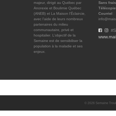
majeur, dirigé au Québec par
Sans frais
Anorexie et Boulimie Québec
Télécopie
(ANEB) et La Maison l’Éclaircie,
Courriel
:
avec l’aide de leurs nombreux
info@maiso
partenaires du milieu
communautaire, privé et
#S
hospitalier. L’objectif de la
www.mais
Semaine est de sensibiliser la
population à la maladie et ses
enjeux.
© 2026 Semaine Troubl