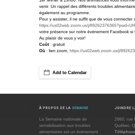
venir. Un rappel des différents troubles alimentai
également au programme.
Pour y assister, il ne suffit que de vous connecter 
https://us02web.zoom.us/j/89262376365?pwd
votre présence sur notre événement Facebook si 
Au plaisir de vous y voir!
Coût
: gratuit
Où
: lien zoom,
https://us02web.zoom.us/j/89
Add to Calendar
À PROPOS DE LA
SEMAINE
JOINDRE 
La Semaine nationale de
2860, rue 
sensibilisation aux troubles
Québec, 
alimentaires est un évènement
Téléphon