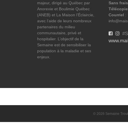
majeur, dirigé au Québec par
Sans frais
Anorexie et Boulimie Québec
Télécopie
(ANEB) et La Maison l’Éclaircie,
Courriel
:
avec l’aide de leurs nombreux
info@maiso
partenaires du milieu
communautaire, privé et
#S
hospitalier. L’objectif de la
www.mais
Semaine est de sensibiliser la
population à la maladie et ses
enjeux.
© 2026 Semaine Troubl