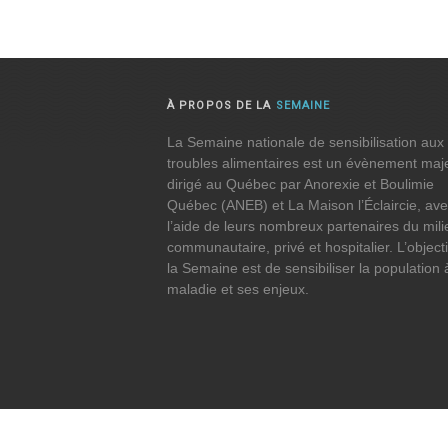
À PROPOS DE LA
SEMAINE
La Semaine nationale de sensibilisation aux
troubles alimentaires est un évènement maj
dirigé au Québec par Anorexie et Boulimie
Québec (ANEB) et La Maison l’Éclaircie, av
l’aide de leurs nombreux partenaires du mili
communautaire, privé et hospitalier. L’objecti
la Semaine est de sensibiliser la population 
maladie et ses enjeux.