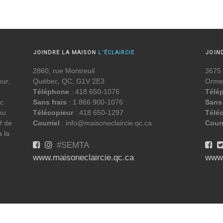
JOINDRE LA MAISON
L’ÉCLAIRCIE
JOIN
2860, rue Montreuil
3675 
eur,
Québec, QC, G1V 2E3
Orme
Téléphone
: 418 650-1076
Télé
ec
Sans frais
: 1 866 900-1076
Sans 
eu
Télécopieur
: 418 650-1297
Télé
f de
Courriel
: info@maisoneclaircie.qc.ca
Courr
à la
#SEMTA
www.maisoneclaircie.qc.ca
www