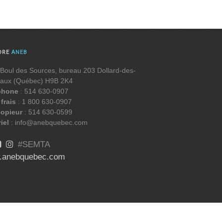
DRE
ANEB
Boul des Sources, bureau 203 Dollard-des-
aux (Québec) H9B 2K4
phone
: 514 630-0907
frais
: 1 800 630-0907
copieur
: 514 630-0599
iel
: info@anebquebec.com
#SEMTA
.anebquebec.com