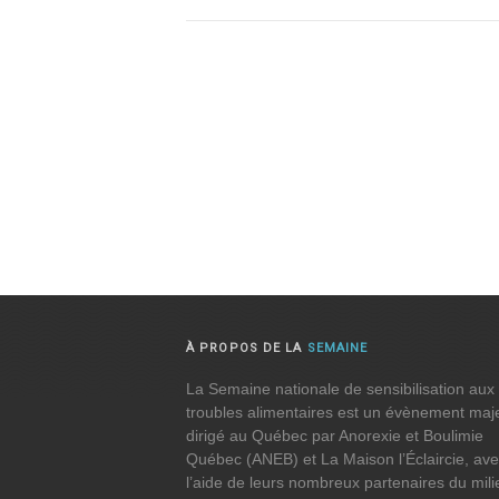
À PROPOS DE LA
SEMAINE
La Semaine nationale de sensibilisation aux
troubles alimentaires est un évènement maj
dirigé au Québec par Anorexie et Boulimie
Québec (ANEB) et La Maison l’Éclaircie, av
l’aide de leurs nombreux partenaires du mili