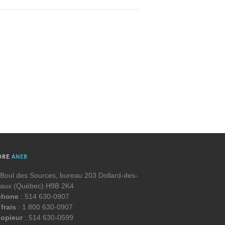
DRE
ANEB
Boul des Sources, bureau 203 Dollard-des-
aux (Québec) H9B 2K4
phone
: 514 630-0907
frais
: 1 800 630-0907
copieur
: 514 630-0599