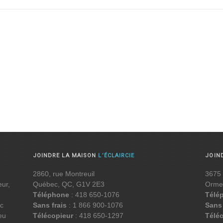
JOINDRE LA MAISON
L’ÉCLAIRCIE
JOIN
2860, rue Montreuil
3675 
eur,
Québec, QC, G1V 2E3
Orme
Téléphone
: 418 650-1076
Télé
ec
Sans frais
: 1 866 900-1076
Sans 
eu
Télécopieur
: 418 650-1297
Télé