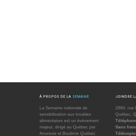
À PROPOS DE LA
SEMAINE
JOINDRE 
La Semaine nationale de
2860, rue 
sensibilisation aux troubles
Québec, 
alimentaires est un évènement
Téléphon
majeur, dirigé au Québec par
Sans frais
Anorexie et Boulimie Québec
Télécopie