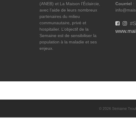
(ANEB) et La Maison l’Éclaircie,
Courriel
:
avec l’aide de leurs nombreux
info@maiso
partenaires du milieu
communautaire, privé et
#S
hospitalier. L’objectif de la
www.mais
Semaine est de sensibiliser la
population à la maladie et ses
enjeux.
© 2026 Semaine Troubl