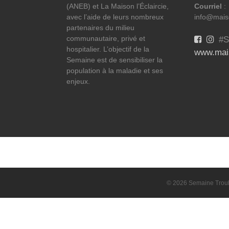
(ANEB) et La Maison l’Éclaircie,
Courriel
:
avec l’aide de leurs nombreux
info@maiso
partenaires du milieu
communautaire, privé et
#S
hospitalier. L’objectif de la
www.mais
Semaine est de sensibiliser la
population à la maladie et ses
enjeux.
© 2026 Semaine Troubl