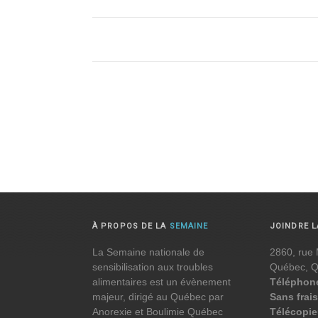
À PROPOS DE LA
SEMAINE
JOINDRE 
La Semaine nationale de
2860, rue 
sensibilisation aux troubles
Québec, 
alimentaires est un évènement
Téléphon
majeur, dirigé au Québec par
Sans frais
Anorexie et Boulimie Québec
Télécopie