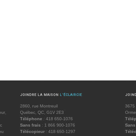
JOINDRE LA MAISON
L’ÉCLAIRCIE
JOIN
2860, rue Montreuil
3675 
eur,
Québec, QC, G1V 2E3
Orme
Téléphone
: 418 650-1076
Télé
ec
Sans frais
: 1 866 900-1076
Sans 
eu
Télécopieur
: 418 650-1297
Télé