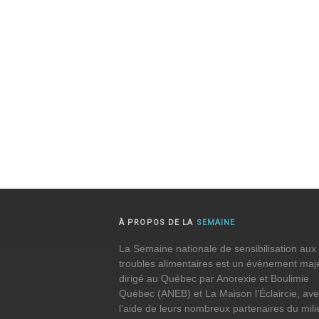
À PROPOS DE LA
SEMAINE
La Semaine nationale de sensibilisation aux
troubles alimentaires est un évènement maj
dirigé au Québec par Anorexie et Boulimie
Québec (ANEB) et La Maison l’Éclaircie, av
l’aide de leurs nombreux partenaires du mili