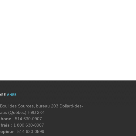
DRE
ANEB
Boul des Sources, bureau 203 Dollard-des-
aux (Québec) H9B 2K4
phone
: 514 630-0907
frais
: 1 800 630-0907
copieur
: 514 630-0599