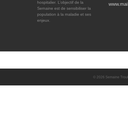
hospitalier. L’objectif de la
www.mais
Semaine est de sensibiliser la
population à la maladie et ses
enjeux.
© 2026 Semaine Troubl