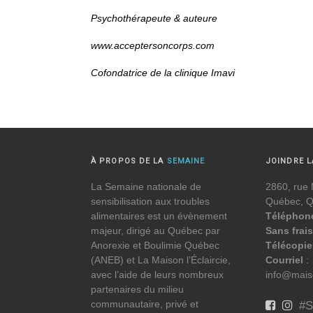
Psychothérapeute & auteure
www.acceptersoncorps.com
Cofondatrice de la clinique Imavi
À PROPOS DE LA
SEMAINE
JOINDRE 
La Semaine nationale de
2860, rue 
sensibilisation aux troubles
Québec, 
alimentaires est un évènement
Téléphon
majeur, dirigé au Québec par
Sans frais
Anorexie et Boulimie Québec
Télécopie
(ANEB) et La Maison l’Éclaircie,
Courriel
:
avec l’aide de leurs nombreux
info@maiso
partenaires du milieu
communautaire, privé et
#S