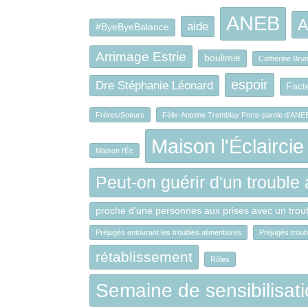
ANEB
A
aide
#ByeByeBalance
Arrimage Estrie
boulimie
Catherine Brun
espoir
Dre Stéphanie Léonard
Fact
Frères/Soeurs
Félix-Antoine Tremblay Porte-parole d'ANE
Maison l'Éclaircie
Maison l'Éc
Peut-on guérir d'un trouble
proche d'une personnes aux prises avec un troub
Préjugés entourant les troubles alimentaires
Préjugés troub
rétablissement
Rôles
Semaine de sensibilisati