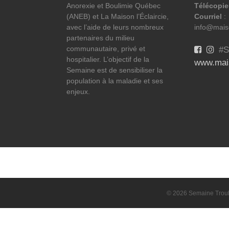
Anorexie et Boulimie Québec
Télécopie
(ANEB) et La Maison l’Éclaircie,
Courriel
:
avec l’aide de leurs nombreux
info@maiso
partenaires du milieu
communautaire, privé et
#S
hospitalier. L’objectif de la
www.mais
Semaine est de sensibiliser la
population à la maladie et ses
enjeux.
© 2026 Semaine Troubl