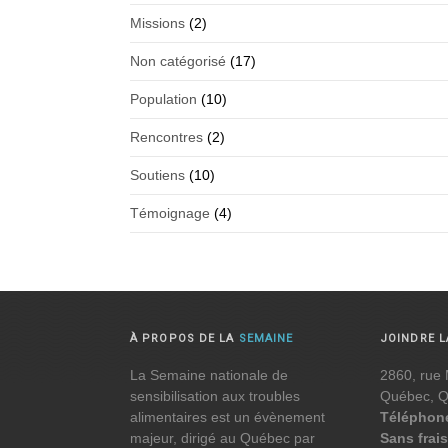
Missions
(2)
Non catégorisé
(17)
Population
(10)
Rencontres
(2)
Soutiens
(10)
Témoignage
(4)
À PROPOS DE LA
SEMAINE
JOINDRE 
La Semaine nationale de
2860, rue 
sensibilisation aux troubles
Québec, 
alimentaires est un évènement
Téléphon
majeur, dirigé au Québec par
Sans frais