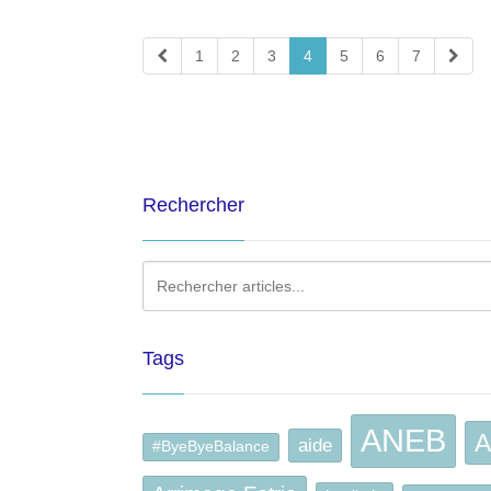
1
2
3
4
5
6
7
Rechercher
Tags
ANEB
A
aide
#ByeByeBalance