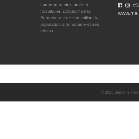
communautaire, privé et
#S
hospitalier. L’objectif de la
www.mais
Semaine est de sensibiliser la
population à la maladie et ses
enjeux.
© 2026 Semaine Troubl