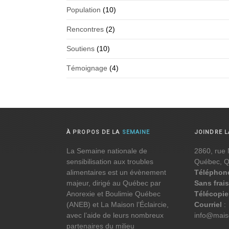
Population
(10)
Rencontres
(2)
Soutiens
(10)
Témoignage
(4)
À PROPOS DE LA
SEMAINE
JOINDRE 
La Semaine nationale de
2860, rue 
sensibilisation aux troubles
Québec, 
alimentaires est un évènement
Téléphon
majeur, dirigé au Québec par
Sans frais
Anorexie et Boulimie Québec
Télécopie
(ANEB) et La Maison l’Éclaircie,
Courriel
:
avec l’aide de leurs nombreux
info@maiso
partenaires du milieu