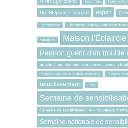
Arrimage Estrie
boulimie
Catherine Brun
espoir
Dre Stéphanie Léonard
Fact
Frères/Soeurs
Félix-Antoine Tremblay Porte-parole d'ANE
Maison l'Éclaircie
Maison l'Éc
Peut-on guérir d'un trouble
proche d'une personnes aux prises avec un troub
Préjugés entourant les troubles alimentaires
Préjugés troub
rétablissement
Rôles
Semaine de sensibilisati
Semaine de sensibilisation aux troubles aliment
Semaine nationale de sensibili